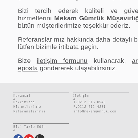
Bizi tercih ederek kaliteli ve güve
hizmetlerini
Mekam Gümrük Müşavirliğ
bütün müşterilerimize teşekkür ederiz.
Referanslarımız hakkında daha detaylı bi
lütfen bizimle irtibata geçin.
Bize
iletişim formunu
kullanarak,
a
eposta
göndererek ulaşabilirsiniz.
Kurumsal
İletişim
Hakkımızda
T.
0212 213 0549
Hizmetlerimiz
F.0212 211 4231
Referanslarımız
info@mekamgumruk.com
Bizi Takip Edin